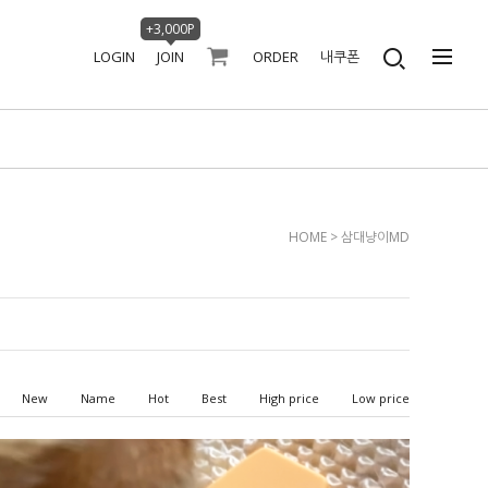
+3,000P
LOGIN
JOIN
ORDER
내쿠폰
HOME
>
삼대냥이MD
New
Name
Hot
Best
High price
Low price