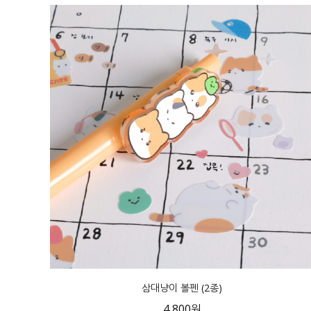
삼대냥이 볼펜 (2종)
4,800원